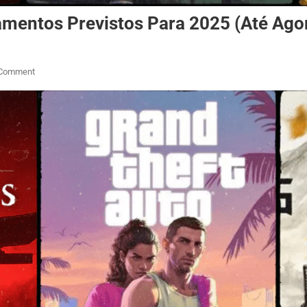
mentos Previstos Para 2025 (Até Ago
On
 Comment
Ano
Dos
Games!
Veja
Os
Lançamentos
Previstos
Para
2025
(Até
Agora)