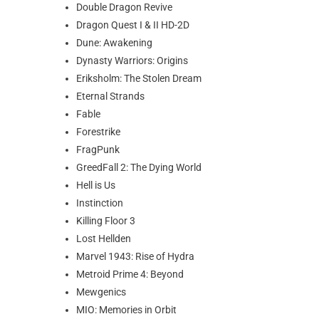
Double Dragon Revive
Dragon Quest I & II HD-2D
Dune: Awakening
Dynasty Warriors: Origins
Eriksholm: The Stolen Dream
Eternal Strands
Fable
Forestrike
FragPunk
GreedFall 2: The Dying World
Hell is Us
Instinction
Killing Floor 3
Lost Hellden
Marvel 1943: Rise of Hydra
Metroid Prime 4: Beyond
Mewgenics
MIO: Memories in Orbit