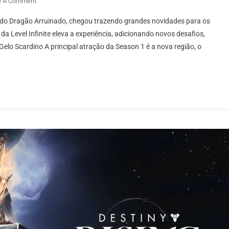
On
e A Comment
Tarisland:
o do Dragão Arruinado, chegou trazendo grandes novidades para os
Conheça
 Level Infinite eleva a experiência, adicionando novos desafios,
As
lo Scardino A principal atração da Season 1 é a nova região, o
Novidades
Da
Atualização
Da
Primeira
Temporada