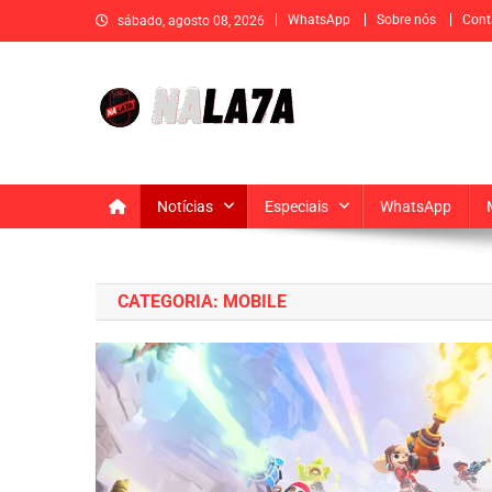
Skip
WhatsApp
Sobre nós
Cont
sábado, agosto 08, 2026
to
content
Na La7a
Sua fonte de informação e entretenimento
Notícias
Especiais
WhatsApp
CATEGORIA:
MOBILE