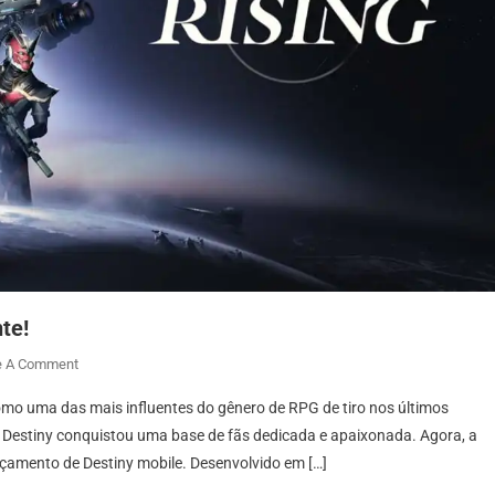
te!
On
e A Comment
Destiny
como uma das mais influentes do gênero de RPG de tiro nos últimos
Mobile
e, Destiny conquistou uma base de fãs dedicada e apaixonada. Agora, a
É
nçamento de Destiny mobile. Desenvolvido em […]
Anunciado
Oficialmente!