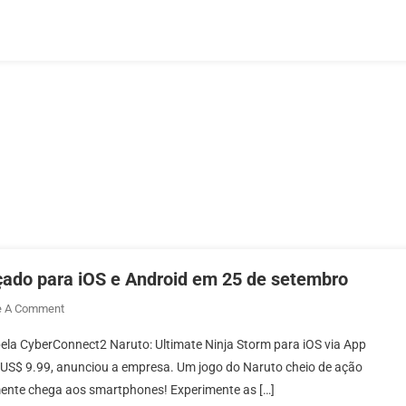
nçado para iOS e Android em 25 de setembro
On
e A Comment
Naruto:
ela CyberConnect2 Naruto: Ultimate Ninja Storm para iOS via App
Ultimate
r US$ 9.99, anunciou a empresa. Um jogo do Naruto cheio de ação
Ninja
lmente chega aos smartphones! Experimente as […]
Storm