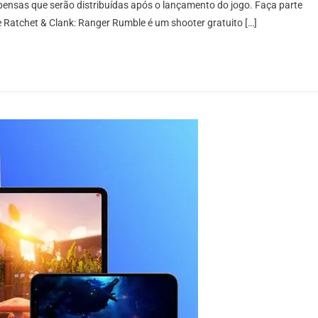
nsas que serão distribuídas após o lançamento do jogo. Faça parte
Clank,
Ratchet & Clank: Ranger Rumble é um shooter gratuito […]
Primeiro
Jogo
Mobile
Gratuito
Do
PlayStation,
Abre
Pré-
Registro