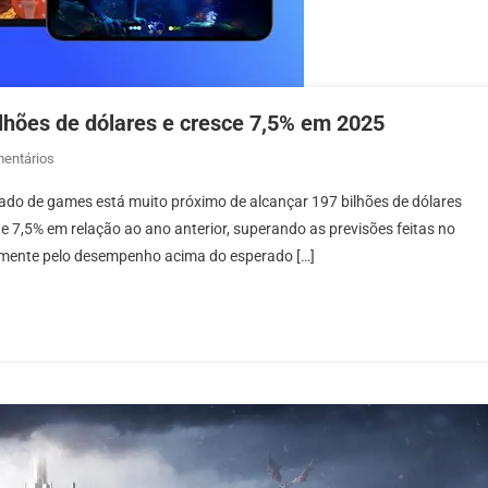
ilhões de dólares e cresce 7,5% em 2025
Em
entários
Indústria
ado de games está muito próximo de alcançar 197 bilhões de dólares
Dos
7,5% em relação ao ano anterior, superando as previsões feitas no
Games
palmente pelo desempenho acima do esperado […]
Ultrapassa
197
Bilhões
De
Dólares
E
Cresce
7,54
Em
2025