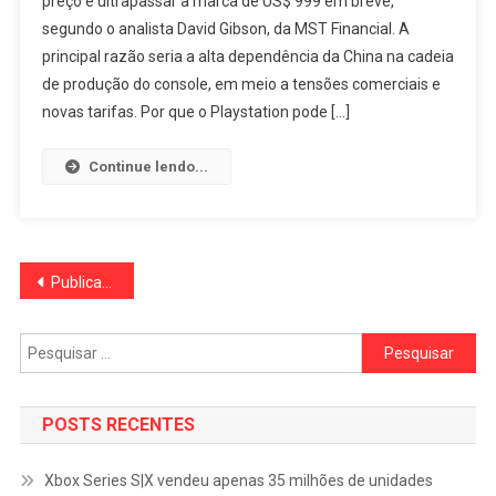
preço e ultrapassar a marca de US$ 999 em breve,
segundo o analista David Gibson, da MST Financial. A
principal razão seria a alta dependência da China na cadeia
de produção do console, em meio a tensões comerciais e
novas tarifas. Por que o Playstation pode […]
Continue lendo...
Navegação
Publicações mais antigas
por
Pesquisar
posts
por:
POSTS RECENTES
Xbox Series S|X vendeu apenas 35 milhões de unidades