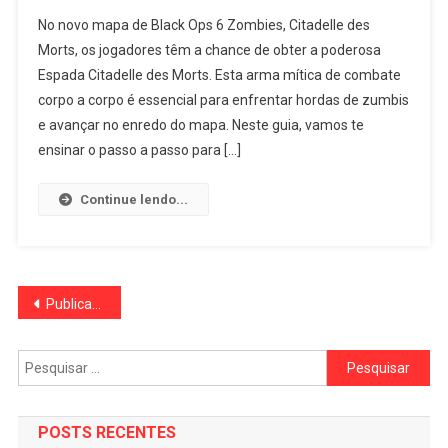
No novo mapa de Black Ops 6 Zombies, Citadelle des
Morts, os jogadores têm a chance de obter a poderosa
Espada Citadelle des Morts. Esta arma mítica de combate
corpo a corpo é essencial para enfrentar hordas de zumbis
e avançar no enredo do mapa. Neste guia, vamos te
ensinar o passo a passo para […]
Continue lendo...
Navegação
Publicações mais antigas
por
Pesquisar
posts
por:
POSTS RECENTES