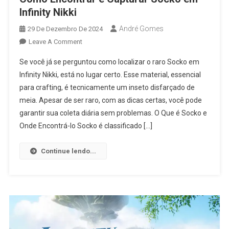
Infinity Nikki
André Gomes
29 De Dezembro De 2024
On
Leave A Comment
Como
Se você já se perguntou como localizar o raro Socko em
Encontrar
Infinity Nikki, está no lugar certo. Esse material, essencial
E
para crafting, é tecnicamente um inseto disfarçado de
Capturar
meia. Apesar de ser raro, com as dicas certas, você pode
Socko
Em
garantir sua coleta diária sem problemas. O Que é Socko e
Infinity
Onde Encontrá-lo Socko é classificado […]
Nikki
Continue lendo...