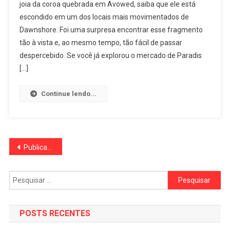
joia da coroa quebrada em Avowed, saiba que ele está
escondido em um dos locais mais movimentados de
Dawnshore. Foi uma surpresa encontrar esse fragmento
tão à vista e, ao mesmo tempo, tão fácil de passar
despercebido. Se você já explorou o mercado de Paradis
[…]
Continue lendo...
Navegação
Publicações mais antigas
por
Pesquisar
posts
por:
POSTS RECENTES