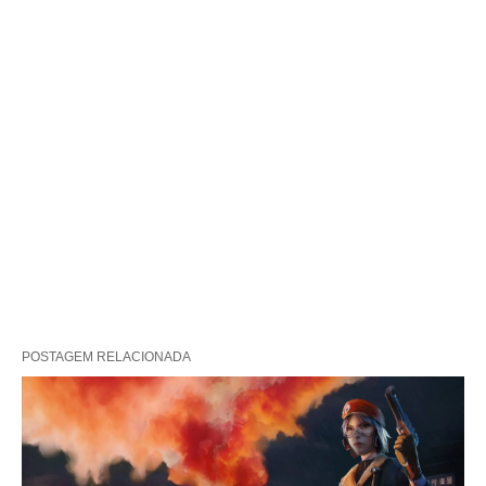
POSTAGEM RELACIONADA