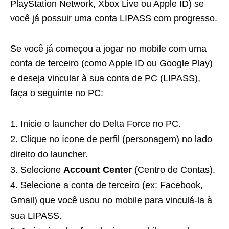
PlayStation Network, Xbox Live ou Apple ID) se
você já possuir uma conta LIPASS com progresso.
Se você já começou a jogar no mobile com uma
conta de terceiro (como Apple ID ou Google Play)
e deseja vincular à sua conta de PC (LIPASS),
faça o seguinte no PC:
Inicie o launcher do Delta Force no PC.
Clique no ícone de perfil (personagem) no lado
direito do launcher.
Selecione
Account Center
(Centro de Contas).
Selecione a conta de terceiro (ex: Facebook,
Gmail) que você usou no mobile para vinculá-la à
sua LIPASS.