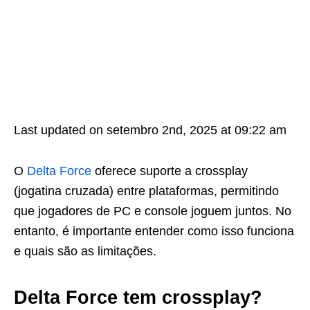
Last updated on setembro 2nd, 2025 at 09:22 am
O
Delta Force
oferece suporte a crossplay
(jogatina cruzada) entre plataformas, permitindo
que jogadores de PC e console joguem juntos. No
entanto, é importante entender como isso funciona
e quais são as limitações.
Delta Force tem crossplay?