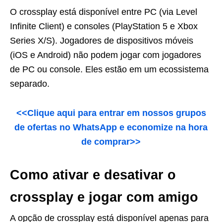
O crossplay está disponível entre PC (via Level
Infinite Client) e consoles (PlayStation 5 e Xbox
Series X/S). Jogadores de dispositivos móveis
(iOS e Android) não podem jogar com jogadores
de PC ou console. Eles estão em um ecossistema
separado.
<<Clique aqui para entrar em nossos grupos
de ofertas no WhatsApp e economize na hora
de comprar>>
Como ativar e desativar o
crossplay e jogar com amigo
A opção de crossplay está disponível apenas para