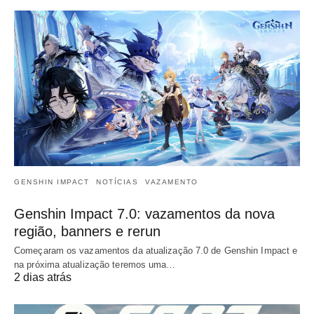
GENSHIN IMPACT
NOTÍCIAS
VAZAMENTO
Genshin Impact 7.0: vazamentos da nova
região, banners e rerun
Começaram os vazamentos da atualização 7.0 de Genshin Impact e
na próxima atualização teremos uma…
2 dias atrás