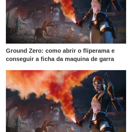
Ground Zero: como abrir o fliperama e
conseguir a ficha da maquina de garra