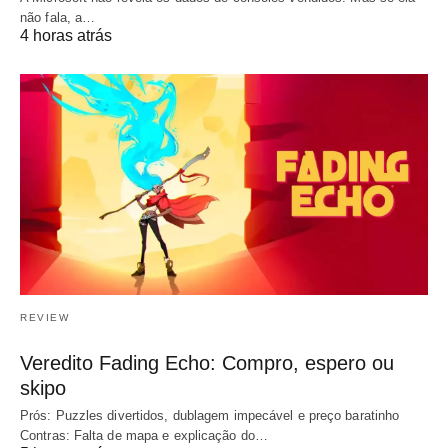
não fala, a…
4 horas atrás
REVIEW
Veredito Fading Echo: Compro, espero ou
skipo
Prós: Puzzles divertidos, dublagem impecável e preço baratinho
Contras: Falta de mapa e explicação do…