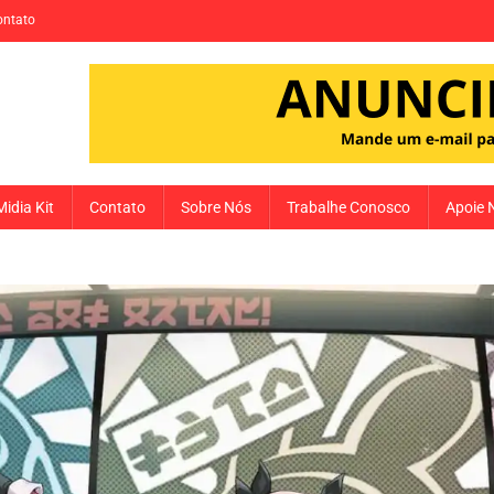
ontato
Midia Kit
Contato
Sobre Nós
Trabalhe Conosco
Apoie 