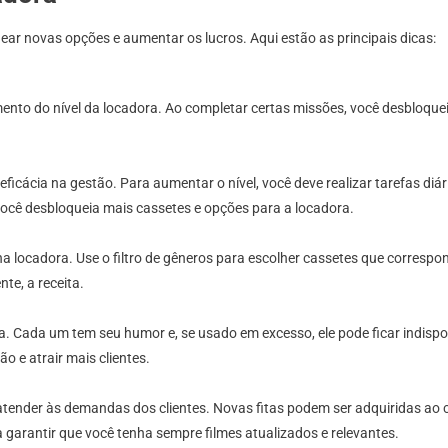
ear novas opções e aumentar os lucros. Aqui estão as principais dicas:
ento do nível da locadora. Ao completar certas missões, você desbloquei
icácia na gestão. Para aumentar o nível, você deve realizar tarefas diári
ocê desbloqueia mais cassetes e opções para a locadora.
ir na locadora. Use o filtro de gêneros para escolher cassetes que corre
te, a receita.
 Cada um tem seu humor e, se usado em excesso, ele pode ficar indisponí
 e atrair mais clientes.
atender às demandas dos clientes. Novas fitas podem ser adquiridas ao 
ra garantir que você tenha sempre filmes atualizados e relevantes.