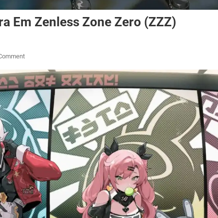
ra Em Zenless Zone Zero (ZZZ)
On
 Comment
Como
Subir
O
Nível
Da
Locadora
Em
Zenless
Zone
Zero
(ZZZ)