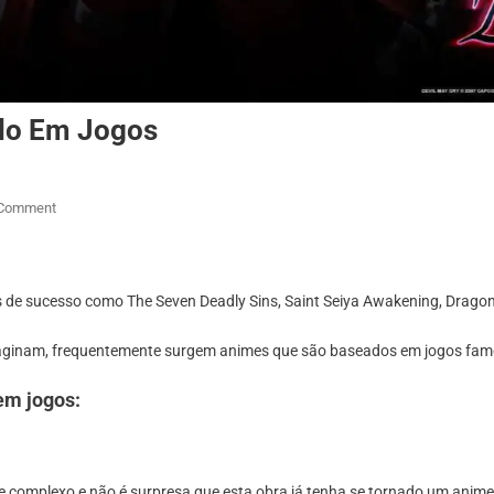
do Em Jogos
On
 Comment
Conheça
Cinco
Animes
de sucesso como The Seven Deadly Sins, Saint Seiya Awakening, Dragon 
Baseado
Em
ginam, frequentemente surgem animes que são baseados em jogos famo
Jogos
em jogos:
 complexo e não é surpresa que esta obra já tenha se tornado um anime,