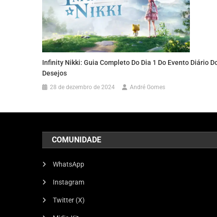
Infinity Nikki: Guia Completo Do Dia 1 Do Evento Diário D
Desejos
28 de dezembro de 2024
André Gomes
COMUNIDADE
WhatsApp
Instagram
Twitter (X)