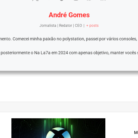
André Gomes
Jornalista | Redator | CEO
|
+ posts
ento. Comecei minha paixão no polystation, passei por vários consoles,
e posteriormente o Na La7a em 2024 com apenas objetivo, manter vocês
Me