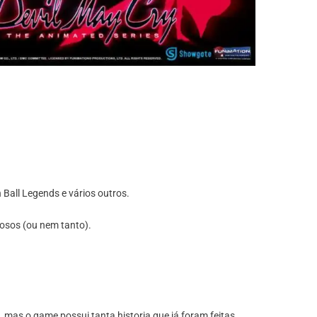
Ball Legends e vários outros.
sos (ou nem tanto).
 mas o game possui tanta historia que já foram feitas