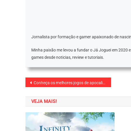
Jornalista por formação e gamer apaixonado de nascim
Minha paixão me levou a fundar o Já Joguei em 2020 
games desde noticias, review e tutoriais.
Navegação
Conheça os melhores jogos de apocalipse zumbi para android!
de
VEJA MAIS!
Post