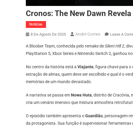
Cronos: The New Dawn Revela 
Notícias
André Gomes
8 De Agosto De 2025
Leave A Com
A Bloober Team, conhecida pelo remake de
Silent Hill 2
, di
PlayStation 5, Xbox Series e Nintendo Switch 2, ganhou no
No centro da história está a
Viajante
, figura-chave para 
extração de almas, quem deve ser escolhido e qual é o ver
memórias de um mundo devastado.
A narrativa se passa em
Nowa Huta
, distrito de Cracóvia
cria um cenário imersivo que mistura atmosfera retrofuturis
O episódio também apresenta o
Guardião
, personagem rev
da protagonista. Sua função é supervisionar ferramentas