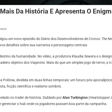
Mais Da História E Apresenta O Enigm
On
ment
Cronos:
vulgou um novo episódio do Diário dos Desenvolvedores de
Cronos: The N
The
vos detalhes sobre sua narrativa e personagens centrais.
New
Dawn
o destino da humanidade. No vídeo, a produtora Klaudia Sewera e o desig
Revela
dadeiro objetivo dos Viajantes. Mais do que um simples jogo de terror, a
Mais
Da
História
, na Polônia, dividida em duas linhas temporais: um futuro pós-apocalípti
E
ta, ficção científica e realismo sombrio.
Apresenta
O
elado no trailer de história. Dublado por
Alan Turkington
(
Heartstopper
,
Enigmático
Guardião
 e gerenciar o hub onde os jogadores passam boa parte da campanha.