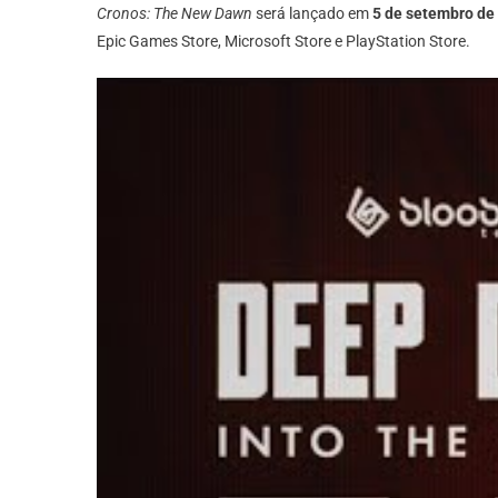
Cronos: The New Dawn
será lançado em
5 de setembro de
Epic Games Store, Microsoft Store e PlayStation Store.