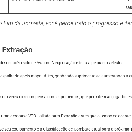
Resistência, dano a curta distância.
Cur
saú
Fim da Jornada, você perde todo o progresso e iten
e Extração
descer até o solo de Avalon. A exploração é feita a pé ou em veículos.
espalhadas pelo mapa tático, ganhando suprimentos e aumentando a efi
r um veículo) recompensa com suprimentos, que permitem ao jogador esco
ar uma aeronave VTOL aliada para
Extração
antes que o tempo se esgote.
ve seu equipamento e a Classificação de Combate atual para a próxima i