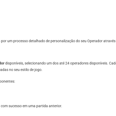
Black
Ops
7
por um processo detalhado de personalização do seu Operador através 
dor
disponíveis, selecionando um dos até 24 operadores disponíveis. C
eadas no seu estilo de jogo.
ponentes:
com sucesso em uma partida anterior.