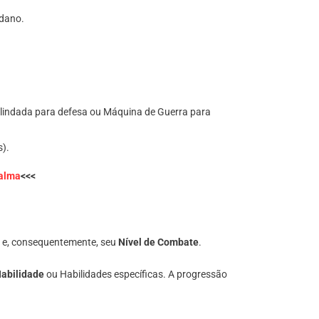
 dano.
lindada para defesa ou Máquina de Guerra para
s).
palma
<<<
e e, consequentemente, seu
Nível de Combate
.
Habilidade
ou Habilidades específicas. A progressão