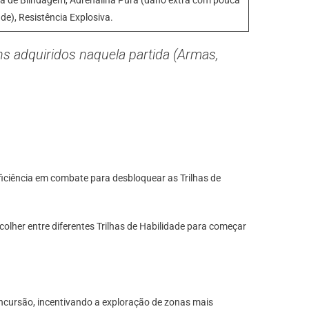
a de Blindagem, Adrenalina Pura (dano extra com pouca
de), Resistência Explosiva.
s adquiridos naquela partida (Armas,
ciência em combate para desbloquear as Trilhas de
lher entre diferentes Trilhas de Habilidade para começar
ncursão, incentivando a exploração de zonas mais