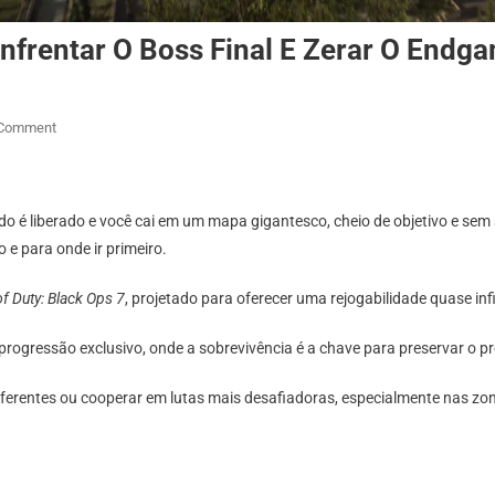
nfrentar O Boss Final E Zerar O Endg
On
 Comment
Fim
Da
Jornada:
é liberado e você cai em um mapa gigantesco, cheio de objetivo e sem 
Saiba
 e para onde ir primeiro.
Como
Enfrentar
of Duty: Black Ops 7
, projetado para oferecer uma rejogabilidade quase i
O
Boss
rogressão exclusivo, onde a sobrevivência é a chave para preservar o p
Final
E
iferentes ou cooperar em lutas mais desafiadoras, especialmente nas zon
Zerar
O
Endgame
De