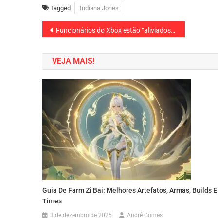
Tagged
Indiana Jones
Navegação
Funcionários do Xbox estão “aliviados” com a saída da Sarah Bond
de
VEJA MAIS!
Post
Guia De Farm Zi Bai: Melhores Artefatos, Armas, Builds E
Times
3 de dezembro de 2025
André Gomes