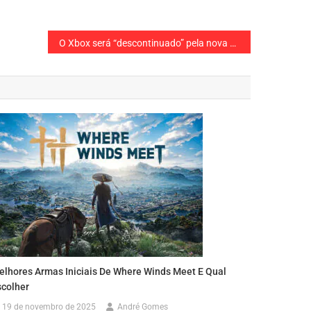
O Xbox será “descontinuado” pela nova direção, afirma Seamus Blackley
elhores Armas Iniciais De Where Winds Meet E Qual
scolher
19 de novembro de 2025
André Gomes