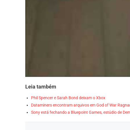
Leia também
Phil Spencer e Sarah Bond deixam o Xbox
Dataminers encontram arquivos em God of War Ragnar
Sony está fechando a Bluepoint Games, estúdio de De