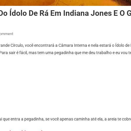
Do Ídolo De Rá Em Indiana Jones E O 
On
Comment
Como
ande Círculo, você encontrará a Câmara Interna e nela estará o Ídolo de 
Sair
ara sair é fácil, mas tem uma pegadinha que me deu trabalho e eu vou te
Da
Câmara
Interna
Do
Ídolo
De
Rá
Em
Indiana
Jones
qui que entra a pegadinha, se você apenas caminha até ela, a areia te cob
E
O