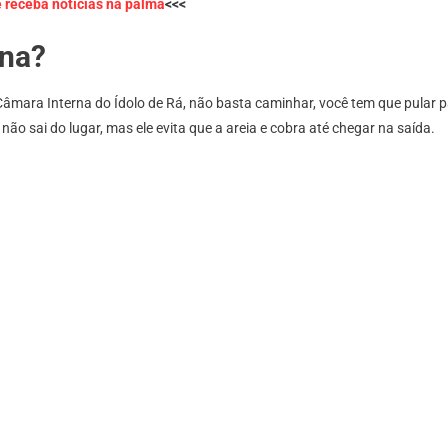
e receba notícias na palma
<<<
Grande
Círculo
rna?
Câmara Interna do Ídolo de Rá, não basta caminhar, você tem que pular p
 não sai do lugar, mas ele evita que a areia e cobra até chegar na saída.