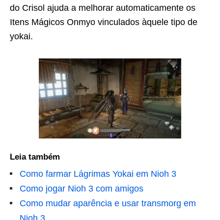
do Crisol ajuda a melhorar automaticamente os
Itens Mágicos Onmyo vinculados àquele tipo de
yokai.
Leia também
Como farmar Lágrimas Yokai em Nioh 3
Como jogar Nioh 3 com amigos
Como mudar aparência e usar transmorg em
Nioh 3