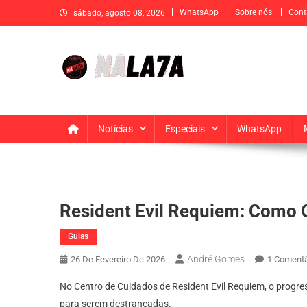
Skip
WhatsApp
Sobre nós
Cont
sábado, agosto 08, 2026
to
content
Na La7a
Sua fonte de informação e entretenimento
Notícias
Especiais
WhatsApp
Resident Evil Requiem: Como O
Guias
André Gomes
26 De Fevereiro De 2026
1 Comentá
No Centro de Cuidados de Resident Evil Requiem, o progres
para serem destrancadas.