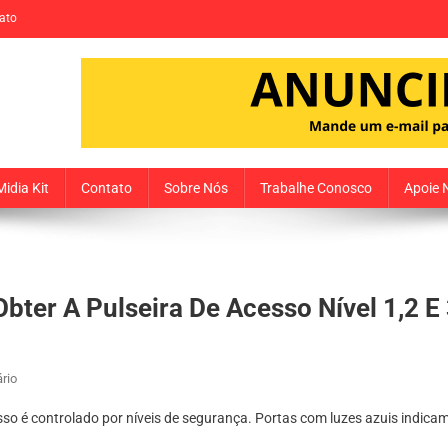
ato
Midia Kit
Contato
Sobre Nós
Trabalhe Conosco
Apoie 
bter A Pulseira De Acesso Nível 1,2 E
Em
rio
Resident
so é controlado por níveis de segurança. Portas com luzes azuis indicam 
Evil
Requiem: