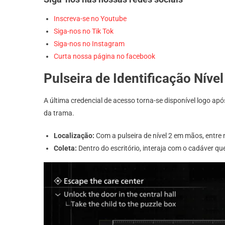
Inscreva-se no Youtube
Siga-nos no Tik Tok
Siga-nos no Instagram
Curta nossa página no facebook
Pulseira de Identificação Nível
A última credencial de acesso torna-se disponível logo ap
da trama.
Localização:
Com a pulseira de nível 2 em mãos, entre n
Coleta:
Dentro do escritório, interaja com o cadáver que