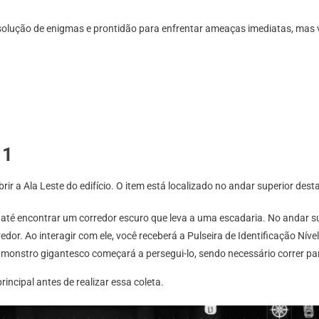
Como
olução de enigmas e prontidão para enfrentar ameaças imediatas, mas vou
Obter
A
Pulseira
De
Acesso
Nível
1,2
E
 1
3
brir a Ala Leste do edifício. O item está localizado no andar superior des
até encontrar um corredor escuro que leva a uma escadaria. No andar sup
or. Ao interagir com ele, você receberá a Pulseira de Identificação Nível
monstro gigantesco começará a persegui-lo, sendo necessário correr pa
incipal antes de realizar essa coleta.