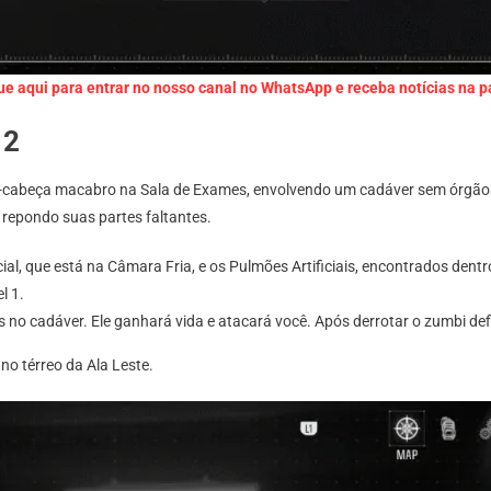
ue aqui para entrar no nosso canal no WhatsApp e receba notícias na 
 2
a-cabeça macabro na Sala de Exames, envolvendo um cadáver sem órgãos
” repondo suas partes faltantes.
icial, que está na Câmara Fria, e os Pulmões Artificiais, encontrados de
l 1.
 no cadáver. Ele ganhará vida e atacará você. Após derrotar o zumbi defin
no térreo da Ala Leste.