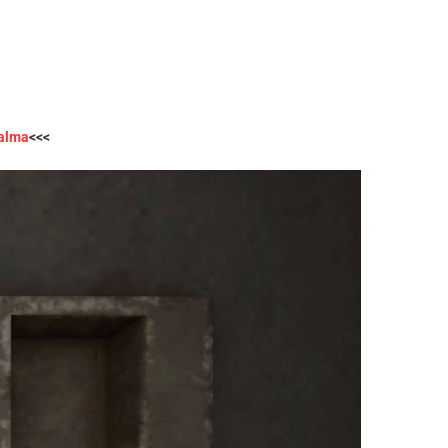
palma
<<<