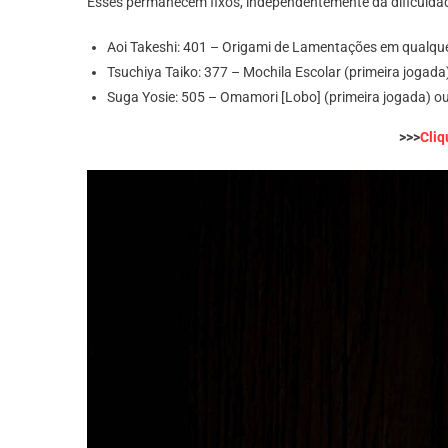
Esses permanecem fixos, independentemente da dificulda
Aoi Takeshi: 401 – Origami de Lamentações em qualque
Tsuchiya Taiko: 377 – Mochila Escolar (primeira jogad
Suga Yosie: 505 – Omamori [Lobo] (primeira jogada) 
>>>
Cliq