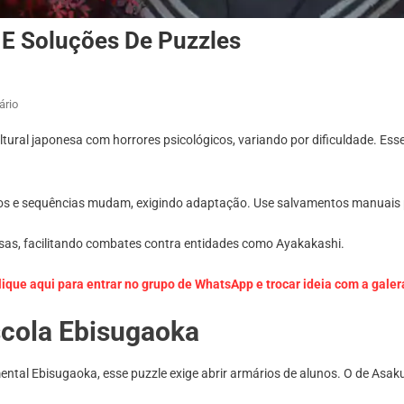
s E Soluções De Puzzles
Em
ário
Silent
cultural japonesa com horrores psicológicos, variando por dificuldade. E
Hill
F
–
digos e sequências mudam, exigindo adaptação. Use salvamentos manuais p
Códigos,
Senhas
as, facilitando combates contra entidades como Ayakakashi.
E
Soluções
lique aqui para entrar no grupo de WhatsApp e trocar ideia com a galer
De
Puzzles
scola Ebisugaoka
ntal Ebisugaoka, esse puzzle exige abrir armários de alunos. O de Asak