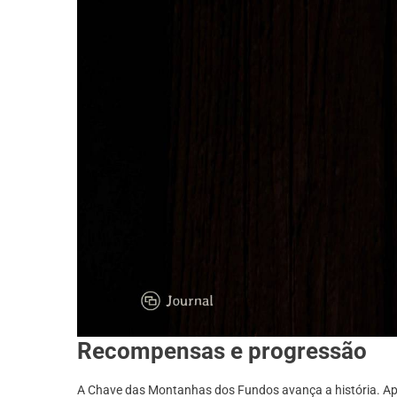
Recompensas e progressão
A Chave das Montanhas dos Fundos avança a história. Apó