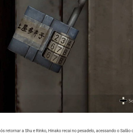
s retornar a Shu e Rinko, Hinako recai no pesadelo, acessando o Salão