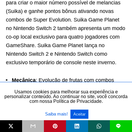
para criar o maior número possível de melancias
(Suika) e ganhe pontos bônus ativando novas
combos de Super Evolution. Suika Game Planet
no Nintendo Switch 2 também apresenta um modo
co-op local exclusivo para quatro jogadores com
GameShare. Suika Game Planet lança no
Nintendo Switch 2 e Nintendo Switch como
exclusivo temporário de console neste inverno.
Mecânica
: Evolução de frutas com combos
super.
Usamos cookies para melhorar sua experiência e
personalizar conteúdo. Ao continuar no site, você concorda
Modo multiplayer
: Co-op local para até quatro.
com nossa Política de Privacidade.
Saiba mais!
Aceitar
Monster Hunter Stories 3:
L
Twisted Reflection