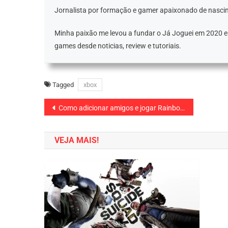
Jornalista por formação e gamer apaixonado de nascim
Minha paixão me levou a fundar o Já Joguei em 2020 
games desde noticias, review e tutoriais.
Tagged
xbox
Navegação
Como adicionar amigos e jogar Rainbow Six Mobile em equipe
de
VEJA MAIS!
Post