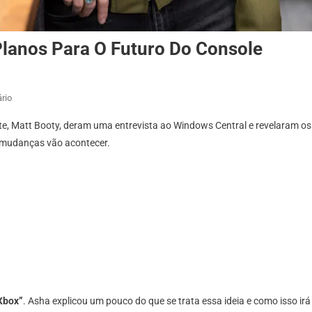
lanos Para O Futuro Do Console
Em
rio
Nova
, Matt Booty, deram uma entrevista ao Windows Central e revelaram os pl
CEO
mudanças vão acontecer.
Do
Xbox
Revela
Os
Planos
Para
O
Futuro
Do
Console
Xbox”
. Asha explicou um pouco do que se trata essa ideia e como isso ir