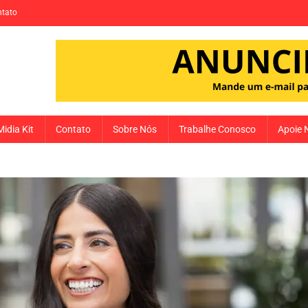
tato
Midia Kit
Contato
Sobre Nós
Trabalhe Conosco
Apoie 