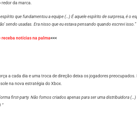
o redor da marca.
o espírito que fundamentou a equipe (…) É aquele espírito de surpresa, é o e
ersão’ sendo usadas. Era nisso que eu estava pensando quando escrevi isso.”
e receba notícias na palma
<<<
rça a cada dia e uma troca de direção deixa os jogadores preocupados
nsole na nova estratégia do Xbox.
aforma first-party. Não fomos criados apenas para ser uma distribuidora (…
 “