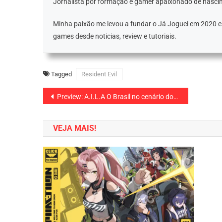
Jornalista por formação e gamer apaixonado de nascim
Minha paixão me levou a fundar o Já Joguei em 2020 
games desde noticias, review e tutoriais.
Tagged
Resident Evil
Navegação
Preview: A.I.L.A O Brasil no cenário dos games
de
VEJA MAIS!
Post