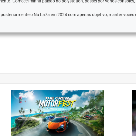
ento. Comecei minha paixão no polystation, passei por vários consoles,
e posteriormente o Na La7a em 2024 com apenas objetivo, manter vocês