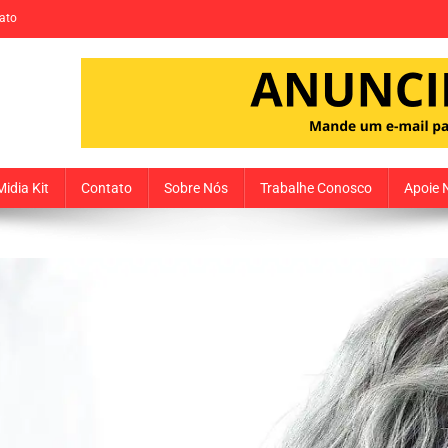
ato
Midia Kit
Contato
Sobre Nós
Trabalhe Conosco
Apoie 