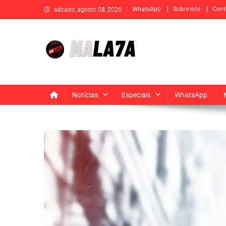
Skip
WhatsApp
Sobre nós
Cont
sábado, agosto 08, 2026
to
content
Na La7a
Sua fonte de informação e entretenimento
Notícias
Especiais
WhatsApp