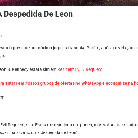
 A Despedida De Leon
Em
os
Resident
staria presente no próximo jogo da franquia. Porém, após a revelação do
Evil
go.
9
Requiem
Leon S. Kennedy estará sim em
Resident Evil 9 Requiem.
Será
A
ara entrar em nossos grupos de ofertas no WhatsApp e economize na h
Despedida
De
em.
Leon
nt Evil Requiem, sim. Estou me repetindo um pouco, mas vai acabar sen
ai soar mais como uma despedida de Leon”.