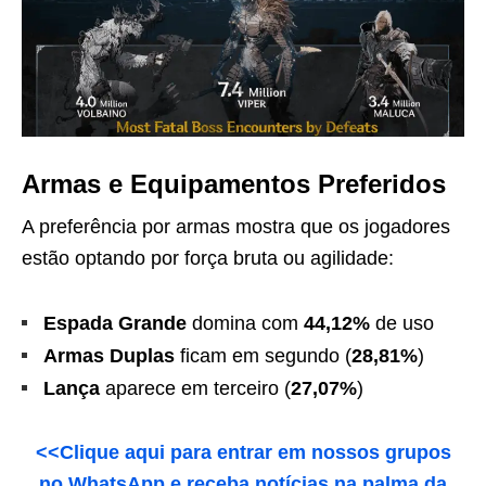
Armas e Equipamentos Preferidos
A preferência por armas mostra que os jogadores
estão optando por força bruta ou agilidade:
Espada Grande
domina com
44,12%
de uso
Armas Duplas
ficam em segundo (
28,81%
)
Lança
aparece em terceiro (
27,07%
)
<<Clique aqui para entrar em nossos grupos
no WhatsApp e receba notícias na palma da