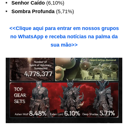
Senhor Caído
(6,10%)
Sombra Profunda
(5,71%)
<<Clique aqui para entrar em nossos grupos
no WhatsApp e receba notícias na palma da
sua mão>>