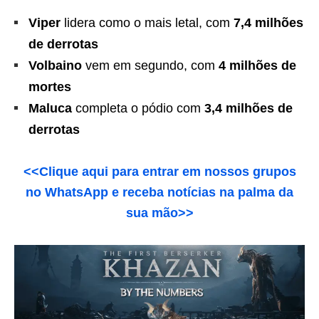
Viper
lidera como o mais letal, com
7,4 milhões
de derrotas
Volbaino
vem em segundo, com
4 milhões de
mortes
Maluca
completa o pódio com
3,4 milhões de
derrotas
<<Clique aqui para entrar em nossos grupos
no WhatsApp e receba notícias na palma da
sua mão>>