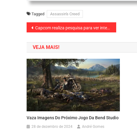
Tagged
Assassin's Creed
Navegação
Capcom realiza pesquisa para ver interesse dos fãs em Dino Crisis e Devil May Cry
de
VEJA MAIS!
Post
Vaza Imagens Do Próximo Jogo Da Bend Studio
28 de dezembro de 2024
André Gomes