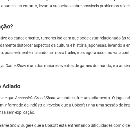
se anúncio, no entanto, levanta suspeitas sobre possíveis problemas rel
No
Tokyo
Game
ação?
Show
2024
otivo do cancelamento, rumores indicam que pode estar relacionado às 
E
gadamente distorcer aspectos da cultura e história japonesas, levando a 
Assassin’s
, possivelmente incluindo um novo trailer, mas agora isso não vai acont
Creed
Shadows
kyo Game Show
é um dos maiores eventos de games do mundo, e a ausênc
Pode
Ser
Adiado
o Adiado
is de que
Assassin’s Creed Shadows
pode sofrer um adiamento. O jogo, ori
bem informado da indústria, revelou que a Ubisoft tinha uma sessão de i
nsa sem explicação.
 Game Show
, sugere que a Ubisoft está enfrentando dificuldades com o 