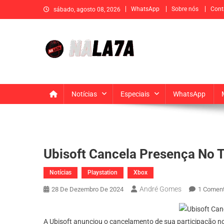
Skip
WhatsApp
Sobre nós
Cont
sábado, agosto 08, 2026
to
content
Na La7a
Sua fonte de informação e entretenimento
Notícias
Especiais
WhatsApp
Ubisoft Cancela Presença No 
Notícias
Playstation
Xbox
André Gomes
28 De Dezembro De 2024
1 Coment
A Ubisoft anunciou o cancelamento de sua participação n