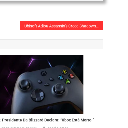
Ubisoft Adiou Assassin’s Creed Shadows para 2025
-Presidente Da Blizzard Declara: “Xbox Está Morto!”