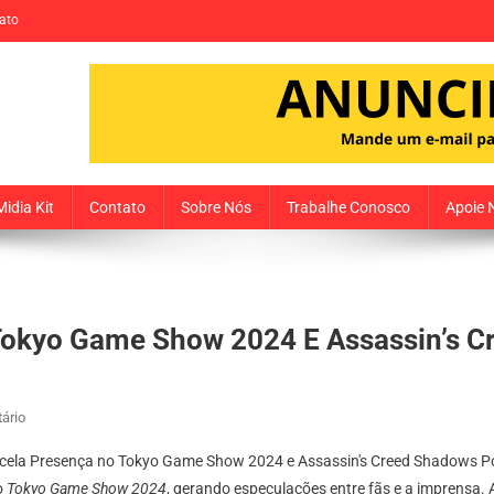
ato
Midia Kit
Contato
Sobre Nós
Trabalhe Conosco
Apoie 
Tokyo Game Show 2024 E Assassin’s 
Em
ário
Ubisoft
Cancela
o
Tokyo Game Show 2024
, gerando especulações entre fãs e a imprensa.
Presença