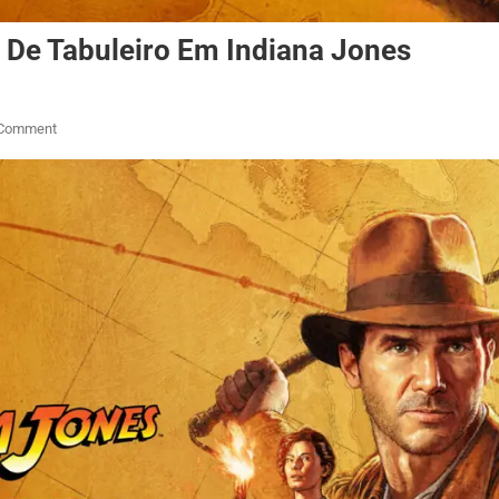
De Tabuleiro Em Indiana Jones
On
 Comment
Como
Resolver
O
Grande
Jogo
De
Tabuleiro
Em
Indiana
Jones