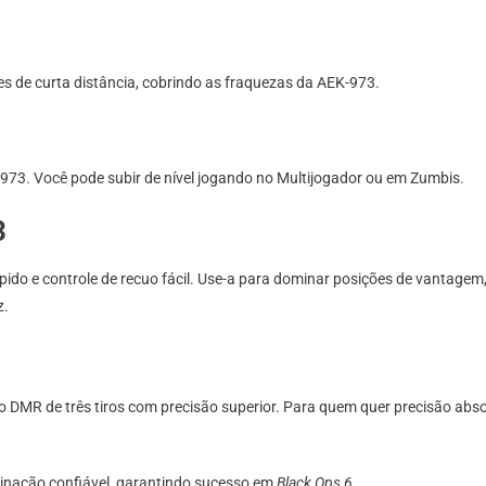
 de curta distância, cobrindo as fraquezas da AEK-973.
73. Você pode subir de nível jogando no Multijogador ou em Zumbis.
3
ido e controle de recuo fácil. Use-a para dominar posições de vantagem,
z.
ro DMR de três tiros com precisão superior. Para quem quer precisão abs
inação confiável, garantindo sucesso em
Black Ops 6
.