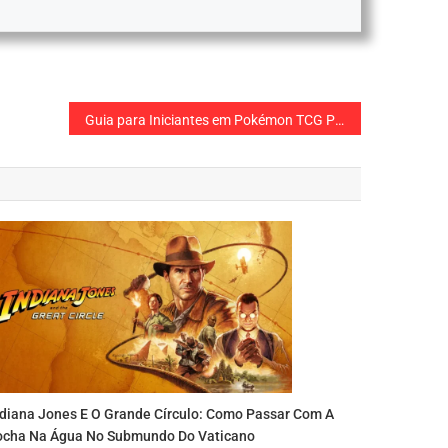
Guia para Iniciantes em Pokémon TCG Pocket: Como Começar Bem
ndiana Jones E O Grande Círculo: Como Passar Com A
ocha Na Água No Submundo Do Vaticano