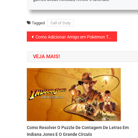
Tagged
Call of Duty
Navegação
Como Adicionar Amigo em Pokémon TCG Pocket
de
VEJA MAIS!
Post
Como Resolver O Puzzle De Contagem De Letras Em
Indiana Jones E O Grande Círculo