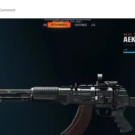
On
 Comment
Melhor
Classe
AEK-
973
Em
Call
Of
Duty:
Black
Ops
6