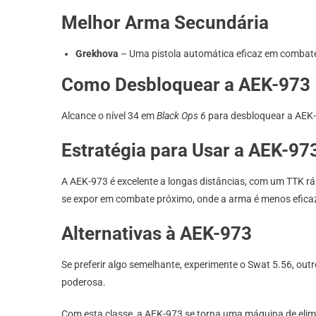
Melhor Arma Secundária
Grekhova
– Uma pistola automática eficaz em combates
Como Desbloquear a AEK-973
Alcance o nível 34 em
Black Ops 6
para desbloquear a AEK-9
Estratégia para Usar a AEK-97
A AEK-973 é excelente a longas distâncias, com um TTK ráp
se expor em combate próximo, onde a arma é menos efica
Alternativas à AEK-973
Se preferir algo semelhante, experimente o Swat 5.56, out
poderosa.
Com esta classe, a AEK-973 se torna uma máquina de elim