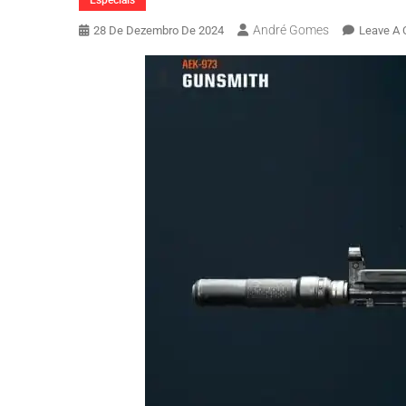
Especiais
André Gomes
28 De Dezembro De 2024
Leave A