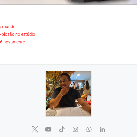
do mundo
xplosão no estúdio
A 6 novamente