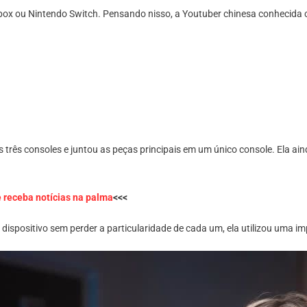
O
ox ou Nintendo Switch. Pensando nisso, a Youtuber chinesa conhecida c
Que
É
Ningtendo
PXBOX
5,
O
Console
Que
Combina
três consoles e juntou as peças principais em um único console. Ela a
PS5,
.
Xbox
S|X
e receba notícias na palma
<<<
E
Switch
ispositivo sem perder a particularidade de cada um, ela utilizou uma im