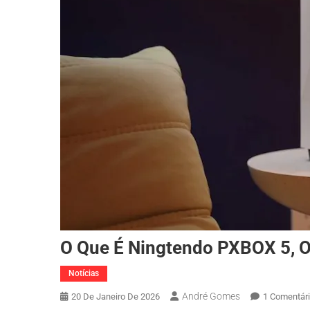
O Que É Ningtendo PXBOX 5, O
Notícias
André Gomes
20 De Janeiro De 2026
1 Comentár