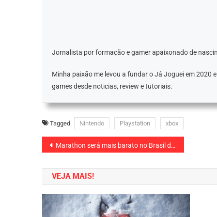
Jornalista por formação e gamer apaixonado de nascim
Minha paixão me levou a fundar o Já Joguei em 2020 
games desde noticias, review e tutoriais.
Tagged
Nintendo
Playstation
xbox
Navegação
Marathon será mais barato no Brasil do que no resto do mundo
de
VEJA MAIS!
Post