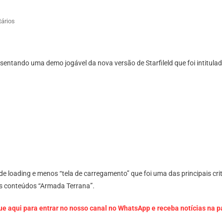
Em
ários
Starfield
2.0:
Bethesda
sentando uma demo jogável da nova versão de Starfileld que foi intitulad
Está
Desenvolvendo
Uma
Versão
Definitiva
Do
Jogo
de loading e menos “tela de carregamento” que foi uma das principais c
vos conteúdos “Armada Terrana”.
ue aqui para entrar no nosso canal no WhatsApp e receba notícias na 