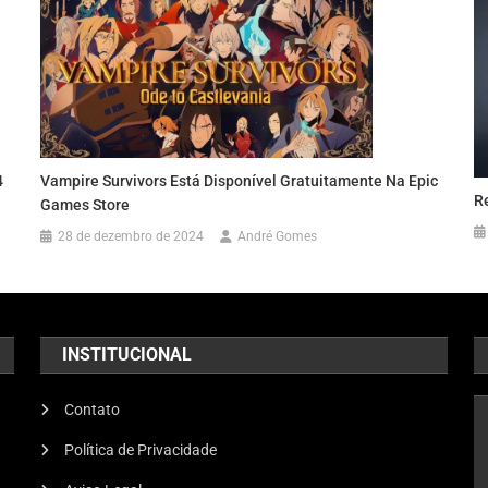
4
Vampire Survivors Está Disponível Gratuitamente Na Epic
Re
Games Store
28 de dezembro de 2024
André Gomes
INSTITUCIONAL
Contato
Política de Privacidade