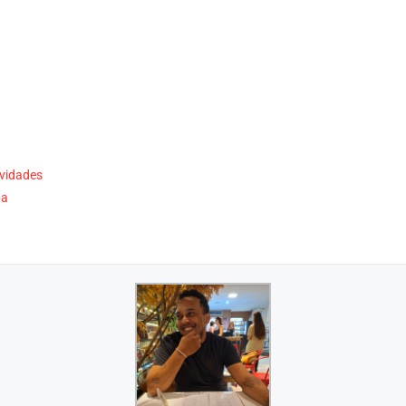
ividades
pa