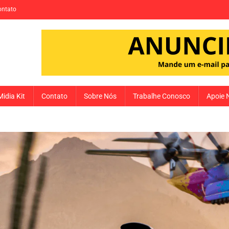
ontato
Midia Kit
Contato
Sobre Nós
Trabalhe Conosco
Apoie 