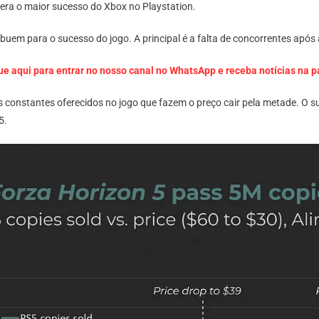
o era o maior sucesso do Xbox no Playstation.
ibuem para o sucesso do jogo. A principal é a falta de concorrentes ap
ue aqui para entrar no nosso canal no WhatsApp e receba notícias na 
 constantes oferecidos no jogo que fazem o preço cair pela metade. O su
5.