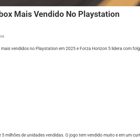
box Mais Vendido No Playstation
Em
ios
Forza
mais vendidos no Playstation em 2025 e Forza Horizon 5 lidera com folga
Horizon
5
É
O
Jogo
De
Xbox
Mais
Vendido
No
Playstation
 5 milhões de unidades vendidas. O jogo tem vendido muito e em um cur