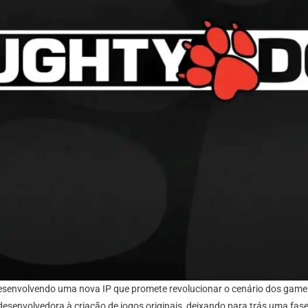
desenvolvendo uma nova IP que promete revolucionar o cenário dos game
 desenvolvedora à criação de jogos originais, deixando para trás uma fa