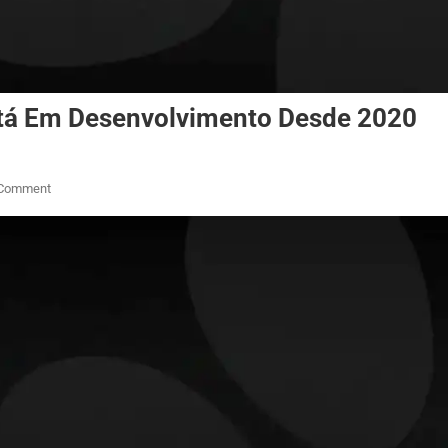
tá Em Desenvolvimento Desde 2020
On
 Comment
Novo
Jogo
Da
Naughty
Dog
Está
Em
Desenvolvimento
Desde
2020