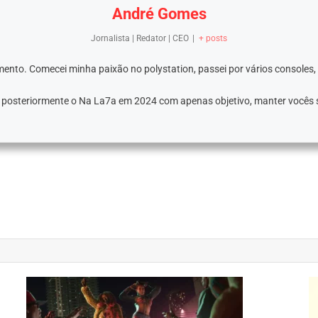
André Gomes
Jornalista | Redator | CEO
|
+ posts
ento. Comecei minha paixão no polystation, passei por vários consoles,
e posteriormente o Na La7a em 2024 com apenas objetivo, manter vocês