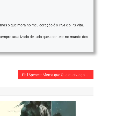
 mas o que mora no meu coração é o PS4 e o PS Vita.
 sempre atualizado de tudo que acontece no mundo dos
Phil Spencer Afirma que Qualquer Jogo do Xbox Pode ir Para Outras Plataformas