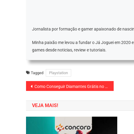
Jornalista por formação e gamer apaixonado de nascim
Minha paixão me levou a fundar o Já Joguei em 2020 
games desde noticias, review e tutoriais.
Tagged
Playstation
Navegação
Como Conseguir Diamantes Grátis no Free Fire (2024)
de
VEJA MAIS!
Post