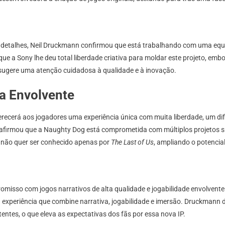
detalhes, Neil Druckmann confirmou que está trabalhando com uma equi
a Sony lhe deu total liberdade criativa para moldar este projeto, embora
sugere uma atenção cuidadosa à qualidade e à inovação.
a Envolvente
erá aos jogadores uma experiência única com muita liberdade, um difer
afirmou que a Naughty Dog está comprometida com múltiplos projetos sin
o não quer ser conhecido apenas por
The Last of Us
, ampliando o potencia
misso com jogos narrativos de alta qualidade e jogabilidade envolvente
a experiência que combine narrativa, jogabilidade e imersão. Druckmann
tentes, o que eleva as expectativas dos fãs por essa nova IP.