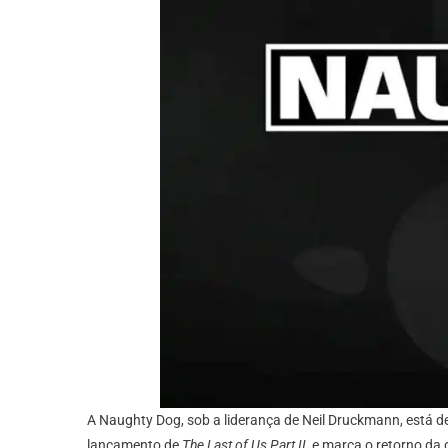
A Naughty Dog, sob a liderança de Neil Druckmann, está 
lançamento de
The Last of Us Part II
, e marca o retorno da