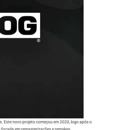
s. Este novo projeto começou em 2020, logo após o
se focada em remasterizações e remakes.