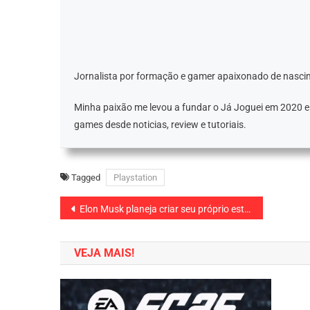
Jornalista por formação e gamer apaixonado de nascim
Minha paixão me levou a fundar o Já Joguei em 2020 
games desde noticias, review e tutoriais.
Tagged
Playstation
Navegação
Elon Musk planeja criar seu próprio estúdio de games
de
VEJA MAIS!
Post