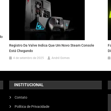
do
Registro Da Valve Indica Que Um Novo Steam Console
F
Está Chegando
D
4 de setembro de 2025
André Gomes
INSTITUCIONAL
Contato
Política de Privacidade