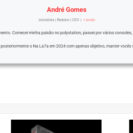
André Gomes
Jornalista | Redator | CEO
|
+ posts
ento. Comecei minha paixão no polystation, passei por vários consoles,
e posteriormente o Na La7a em 2024 com apenas objetivo, manter vocês