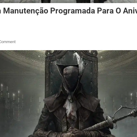
m Manutenção Programada Para O Aniv
On
 Comment
Servidores
De
Bloodborne
Tem
Manutenção
Programada
Para
O
Aniversário
De
30
Anos
Do