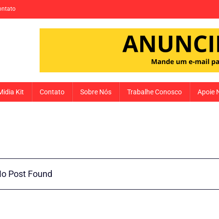
ontato
Midia Kit
Contato
Sobre Nós
Trabalhe Conosco
Apoie 
o Post Found