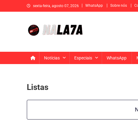
Skip
WhatsApp
Sobre nós
C
sexta-feira, agosto 07, 2026
to
content
Na La7a
Sua fonte de informação e entretenimento
Notícias
Especiais
WhatsApp
Listas
N